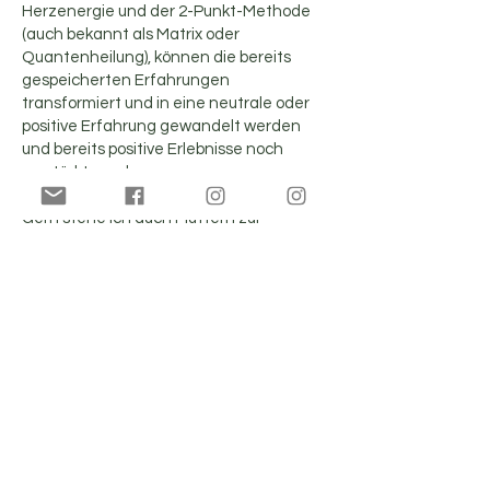
Herzenergie und der 2-Punkt-Methode
(auch bekannt als Matrix oder
Quantenheilung), können die bereits
gespeicherten Erfahrungen
transformiert und in eine neutrale oder
positive Erfahrung gewandelt werden
und bereits positive Erlebnisse noch
verstärkt werden.
Gern stehe ich auch Müttern zur
Verfügung, die ein Geburtstrauma
behandeln und transformieren
möchten. Freue mich über deine
Kontaktaufnahme.
Preis:
60 Minuten: CHF 90
​Diese wundervolle Massage biete ich
auch als Kurs an. So kannst du dein Kind
mit sanfter Berührung unterstützen,