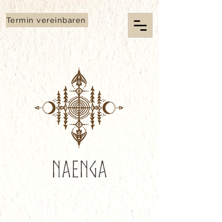
G-2BNOPCQHYS
Termin vereinbaren
Naenga