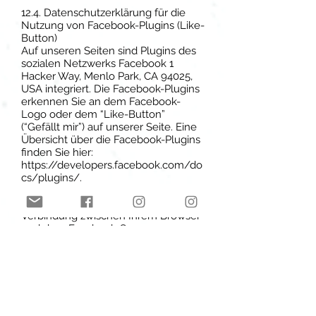
12.4. Datenschutzerklärung für die
Nutzung von Facebook-Plugins (Like-
Button)
Auf unseren Seiten sind Plugins des
sozialen Netzwerks Facebook 1
Hacker Way, Menlo Park, CA 94025,
USA integriert. Die Facebook-Plugins
erkennen Sie an dem Facebook-
Logo oder dem “Like-Button”
(“Gefällt mir”) auf unserer Seite. Eine
Übersicht über die Facebook-Plugins
finden Sie hier:
https://developers.facebook.com/do
cs/plugins/.
Wenn Sie unsere Seiten besuchen,
wird über das Plugin eine direkte
Verbindung zwischen Ihrem Browser
und dem Facebook-Server
hergestellt. Facebook erhält dadurch
die Information, dass Sie mit Ihrer IP-
Adresse unsere Seite besucht haben.
Wenn Sie den Facebook “Like-
Button” anklicken während Sie in
Ihrem Facebook-Account eingeloggt