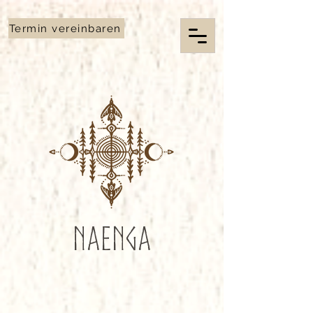
G-2BNOPCQHYS
Termin vereinbaren
Naenga