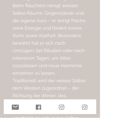
Beim Räuchern reinigt weisser
Salbei Räume, Gegenstände und
die eigene Aura – er bringt frische,
reine Energie und fördert innere
Ruhe sowie Klarheit. Besonders
bewährt hat er sich nach
Umzügen, bei Ritualen oder nach
intensiven Tagen, um Altes
loszulassen und neue Harmonie
einziehen zu lassen.
Traditionell wird der weisse Salbei
dem Westen zugeordnet – der
Richtung der Ahnen, des
Sonnenuntergangs und der stillen
Einkehr. Nach dem Räuchern
empfiehlt es sich, gut zu lüften,
damit der Rauch alle
unerwünschten Energien mit sich