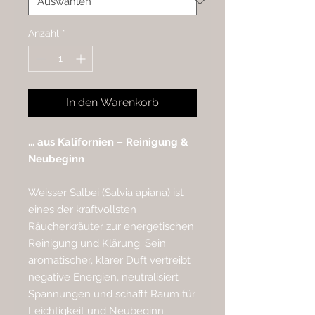
Anzahl
*
In den Warenkorb
... aus Kalifornien – Reinigung &
Neubeginn
Weisser Salbei (Salvia apiana) ist
eines der kraftvollsten
Räucherkräuter zur energetischen
Reinigung und Klärung. Sein
aromatischer, klarer Duft vertreibt
negative Energien, neutralisiert
Spannungen und schafft Raum für
Leichtigkeit und Neubeginn.