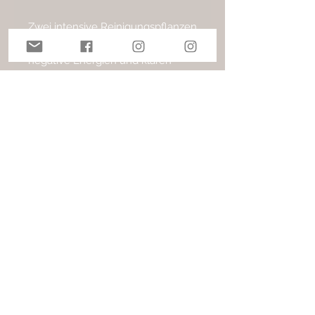
Zwei intensive Reinigungspflanzen
in Einem. Beide vertreiben
negative Energien und klären
unseren Geist. Während der
weisse Salbei uns selbst zusätzlich
von allen möglichen Anhaftungen
befreit, hilft uns der Wüstensalbei
bei der Verarbeitung des
Losgelösten und wirkt
stimmungsaufhellend.
ca. 70 g
AGB
Impressum
Kontakt