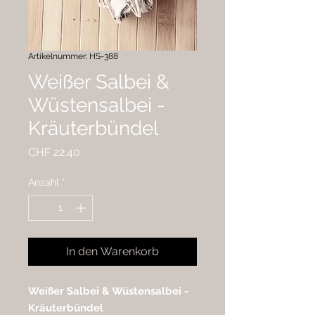
Artikelnummer: HS-388
Weißer Salbei &
Wüstensalbei -
Kräuterbündel
Preis
CHF 22.40
Anzahl
*
In den Warenkorb
Weißer Salbei & Wüstensalbei -
Kräuterbündel